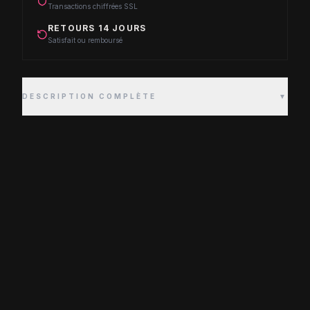
Transactions chiffrées SSL
RETOURS 14 JOURS
Satisfait ou remboursé
DESCRIPTION COMPLÈTE
▼