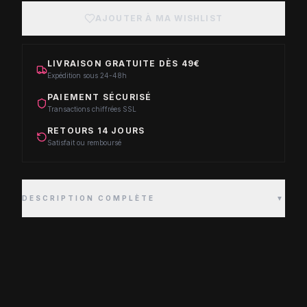
AJOUTER À MA WISHLIST
LIVRAISON GRATUITE DÈS 49€
Expédition sous 24-48h
PAIEMENT SÉCURISÉ
Transactions chiffrées SSL
RETOURS 14 JOURS
Satisfait ou remboursé
DESCRIPTION COMPLÈTE
▼