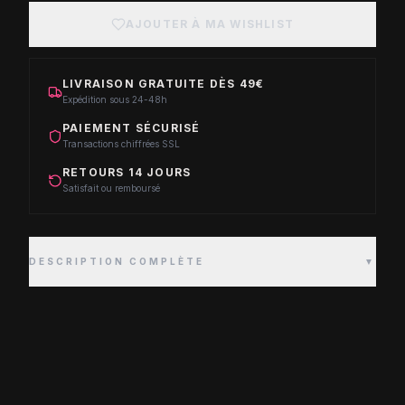
AJOUTER À MA WISHLIST
LIVRAISON GRATUITE DÈS 49€
Expédition sous 24-48h
PAIEMENT SÉCURISÉ
Transactions chiffrées SSL
RETOURS 14 JOURS
Satisfait ou remboursé
DESCRIPTION COMPLÈTE
▼