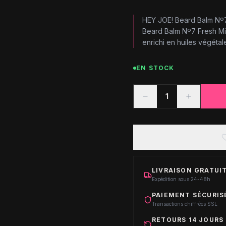
HEY JOE! Beard Balm Nº7
Beard Balm Nº7 Fresh Mi
enrichi en huiles végétale
EN STOCK
1
LIVRAISON GRATUIT
Expédition sous 24-48h
PAIEMENT SÉCURIS
Transactions chiffrées SSL
RETOURS 14 JOURS