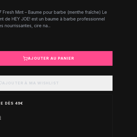
 Fresh Mint – Baume pour barbe (menthe fraîche) Le
nt de HEY JOE! est un baume à barbe professionnel
s nourrissantes, cire na...
AJOUTER AU PANIER
AJOUTER À MA WISHLIST
E DÈS 49€
É