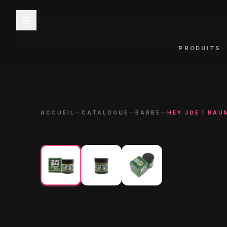
PRODUITS
ACCUEIL
—
CATALOGUE
—
BARBE
—
HEY JOE ! BAU