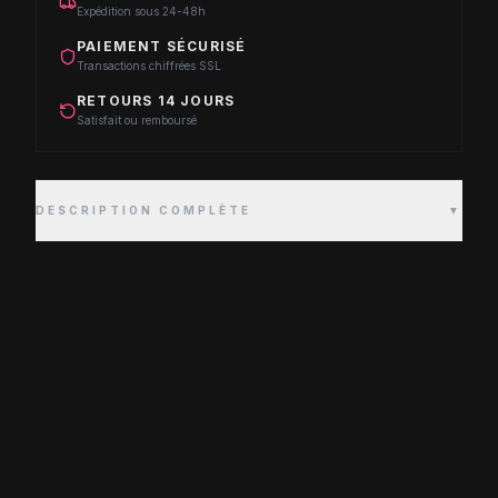
Expédition sous 24-48h
PAIEMENT SÉCURISÉ
Transactions chiffrées SSL
RETOURS 14 JOURS
Satisfait ou remboursé
DESCRIPTION COMPLÈTE
▼