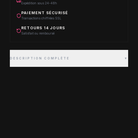
Expédition sous 24-48h
PAIEMENT SÉCURISÉ
Transactions chiffrées SSL
RETOURS 14 JOURS
Satisfait ou remboursé
DESCRIPTION COMPLÈTE
▼