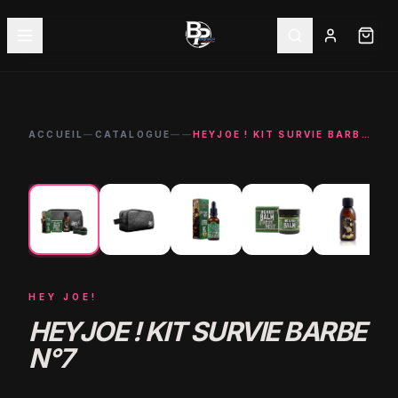
ACCUEIL
—
CATALOGUE
—
—
HEYJOE ! KIT SURVIE BARBE N°7
←
→
HEY JOE!
HEYJOE ! KIT SURVIE BARBE
N°7