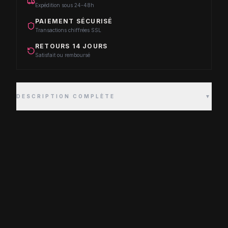
Expédition sous 24-48h
PAIEMENT SÉCURISÉ
Transactions chiffrées SSL
RETOURS 14 JOURS
Satisfait ou remboursé
DESCRIPTION COMPLÈTE
▼