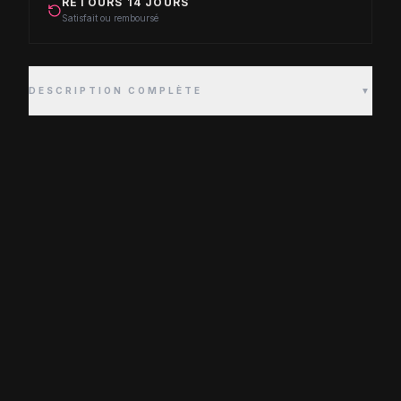
RETOURS 14 JOURS
Satisfait ou remboursé
DESCRIPTION COMPLÈTE
▼