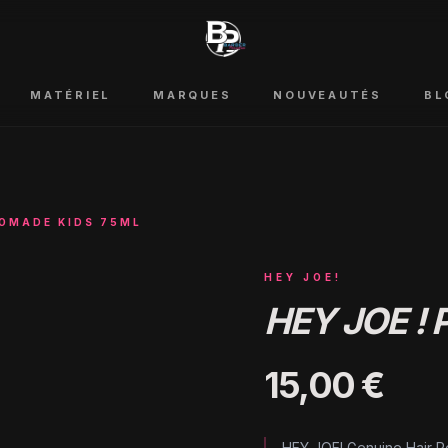
MATÉRIEL
MARQUES
NOUVEAUTÉS
BL
POMADE KIDS 75ML
HEY JOE!
HEY JOE !
15,00 €
HEY JOE! Genuine Hair P