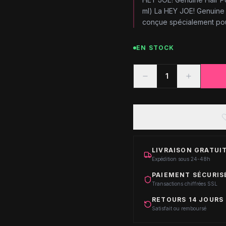
ml) La HEY JOE! Genuine
conçue spécialement pour l
EN STOCK
1
LIVRAISON GRATUIT
Expédition sous 24-48h
PAIEMENT SÉCURIS
Transactions chiffrées SSL
RETOURS 14 JOURS
Satisfait ou remboursé