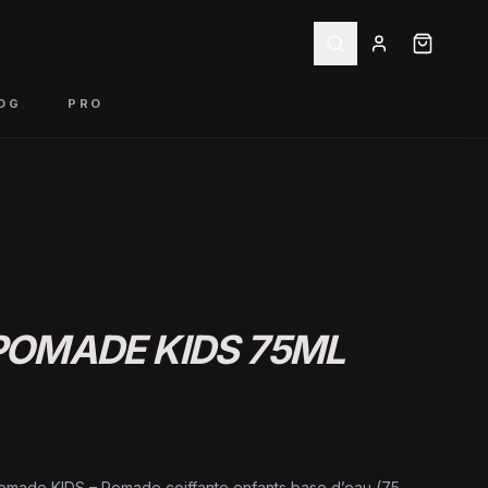
OG
PRO
 POMADE KIDS 75ML
omade KIDS – Pomade coiffante enfants base d’eau (75