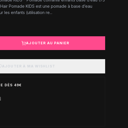
 Hair Pomade KIDS est une pomade à base d’eau
es enfants (utilisation re...
AJOUTER AU PANIER
AJOUTER À MA WISHLIST
E DÈS 49€
É