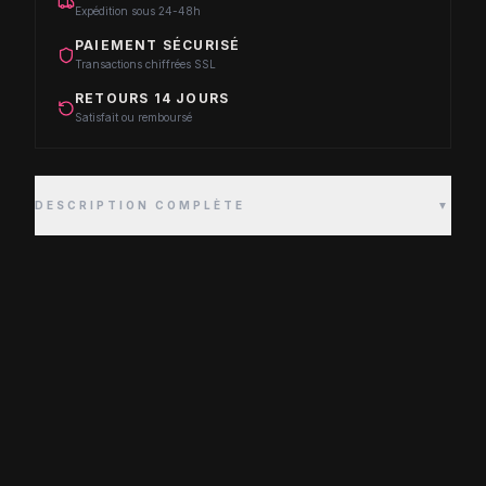
Expédition sous 24-48h
PAIEMENT SÉCURISÉ
Transactions chiffrées SSL
RETOURS 14 JOURS
Satisfait ou remboursé
DESCRIPTION COMPLÈTE
▼