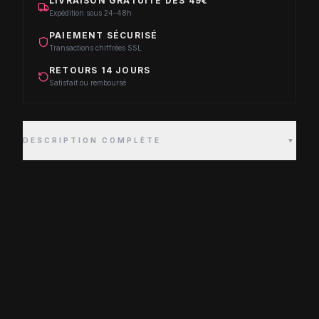
LIVRAISON GRATUITE DÈS 49€
Expédition sous 24-48h
PAIEMENT SÉCURISÉ
Transactions chiffrées SSL
RETOURS 14 JOURS
Satisfait ou remboursé
DESCRIPTION COMPLÈTE
▼