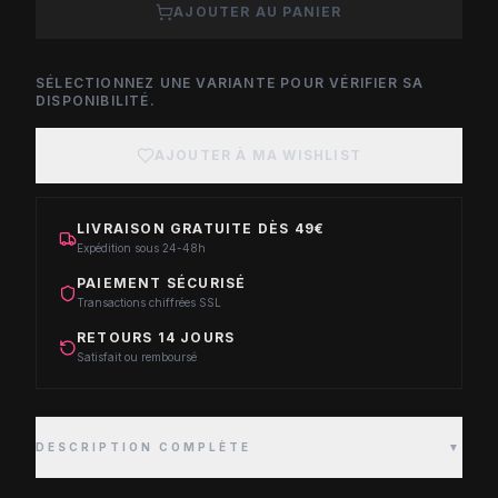
AJOUTER AU PANIER
SÉLECTIONNEZ UNE VARIANTE POUR VÉRIFIER SA
DISPONIBILITÉ.
AJOUTER À MA WISHLIST
LIVRAISON GRATUITE DÈS 49€
Expédition sous 24-48h
PAIEMENT SÉCURISÉ
Transactions chiffrées SSL
RETOURS 14 JOURS
Satisfait ou remboursé
DESCRIPTION COMPLÈTE
▼