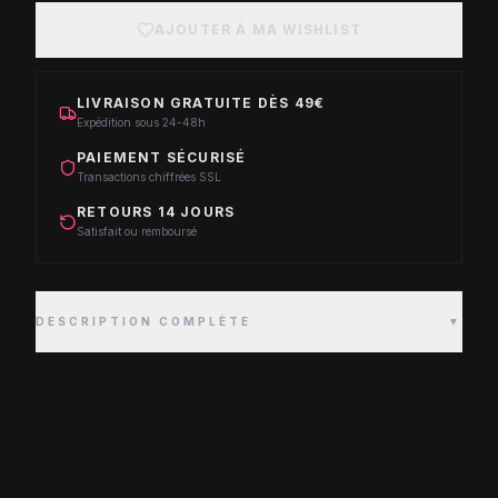
AJOUTER À MA WISHLIST
LIVRAISON GRATUITE DÈS 49€
Expédition sous 24-48h
PAIEMENT SÉCURISÉ
Transactions chiffrées SSL
RETOURS 14 JOURS
Satisfait ou remboursé
DESCRIPTION COMPLÈTE
▼