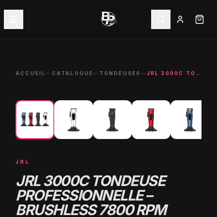
ACCUEIL
—
CATALOGUE
—
TONDEUSES
—
JRL 3000C TONDEUSE PROFESSIONNELLE – BRUSHLESS 7800 RPM
←
→
NOUVEAU
-
20
%
JRL
JRL 3000C TONDEUSE
PROFESSIONNELLE –
BRUSHLESS 7800 RPM