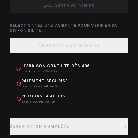
AJOUTER AU PANIER
SÉLECTIONNEZ UNE VARIANTE POUR VÉRIFIER SA
DISPONIBILITÉ.
AJOUTER À MA WISHLIST
LIVRAISON GRATUITE DÈS 49€
Expédition sous 24-48h
PAIEMENT SÉCURISÉ
Transactions chiffrées SSL
RETOURS 14 JOURS
Satisfait ou remboursé
DESCRIPTION COMPLÈTE
▼