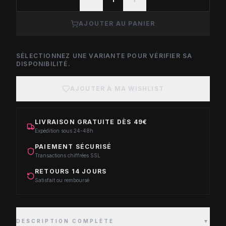
AJOUTER AU PANIER
SÉLECTIONNEZ UNE VARIANTE POUR VÉRIFIER SA
DISPONIBILITÉ.
AJOUTER À MA WISHLIST
LIVRAISON GRATUITE DÈS 49€
Expédition sous 24-48h
PAIEMENT SÉCURISÉ
Transactions chiffrées SSL
RETOURS 14 JOURS
Satisfait ou remboursé
DESCRIPTION COMPLÈTE
▼