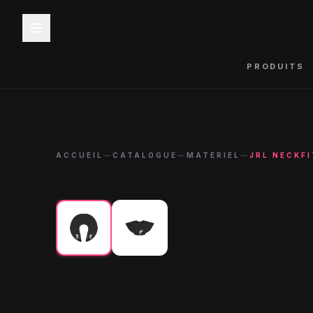
PRODUITS
ACCUEIL
—
CATALOGUE
—
MATERIEL
—
JRL NECKF