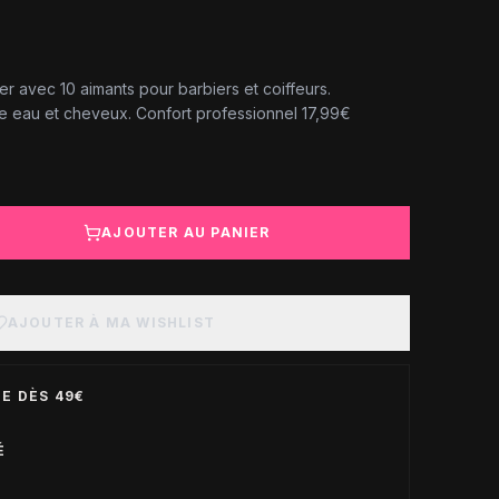
r avec 10 aimants pour barbiers et coiffeurs.
e eau et cheveux. Confort professionnel 17,99€
AJOUTER AU PANIER
AJOUTER À MA WISHLIST
E DÈS 49€
É