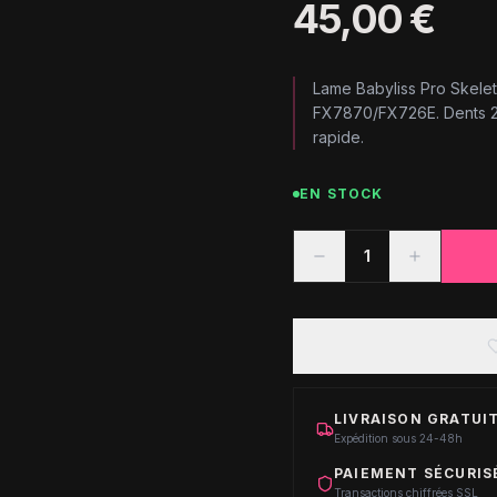
45,00 €
Lame Babyliss Pro Skele
FX7870/FX726E. Dents 2m
rapide.
EN STOCK
1
LIVRAISON GRATUIT
Expédition sous 24-48h
PAIEMENT SÉCURIS
Transactions chiffrées SSL