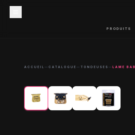
PRODUITS
ACCUEIL
—
CATALOGUE
—
TONDEUSES
—
LAME BA