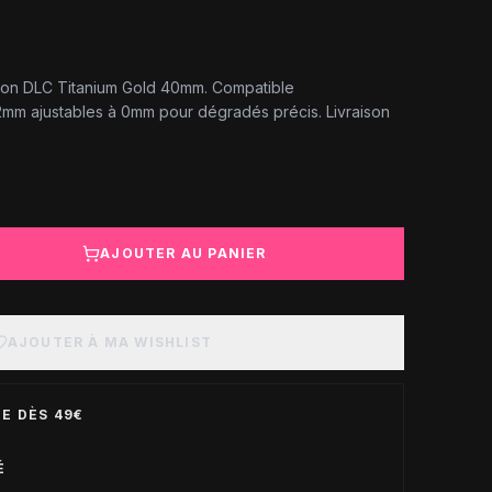
ton DLC Titanium Gold 40mm. Compatible
m ajustables à 0mm pour dégradés précis. Livraison
AJOUTER AU PANIER
AJOUTER À MA WISHLIST
E DÈS 49€
É