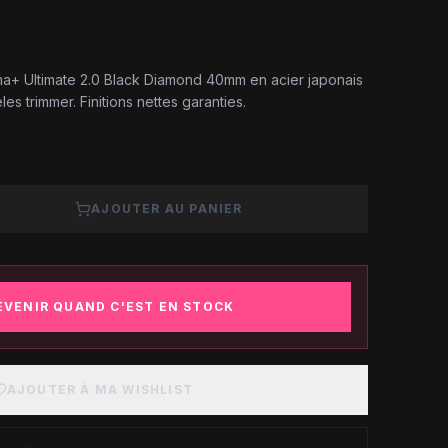
+ Ultimate 2.0 Black Diamond 40mm en acier japonais
s trimmer. Finitions nettes garanties.
AJOUTER AU PANIER
ÉVENIR QUAND C'EST EN STOCK
AJOUTER À MA WISHLIST