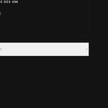
E DÈS 49€
É
TE
▼