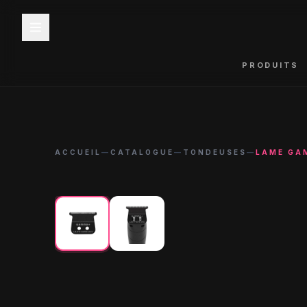
PRODUITS
ACCUEIL
—
CATALOGUE
—
TONDEUSES
—
LAME GA