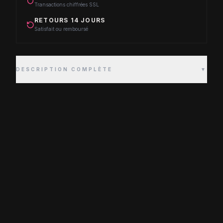
Transactions chiffrées SSL
RETOURS 14 JOURS
Satisfait ou remboursé
DESCRIPTION COMPLÈTE
▼