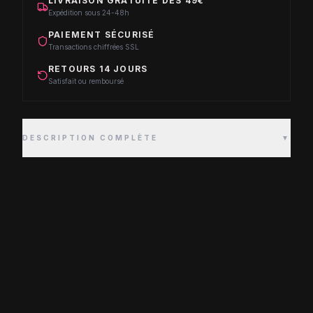
LIVRAISON GRATUITE DÈS 49€
Expédition sous 24-48h
PAIEMENT SÉCURISÉ
Transactions chiffrées SSL
RETOURS 14 JOURS
Satisfait ou remboursé
DESCRIPTION COMPLÈTE
▼