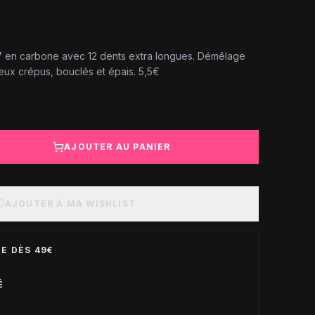
 en carbone avec 12 dents extra longues. Démêlage
ux crépus, bouclés et épais. 5,5€
AJOUTER AU PANIER
AJOUTER À MA WISHLIST
E DÈS 49€
É