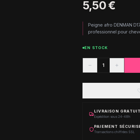
5,50 €
Peigne afro DENMAN D17
professionnel pour cheve
EN STOCK
1
LIVRAISON GRATUIT
Expédition sous 24-48h
PAIEMENT SÉCURIS
Transactions chiffrées SSL