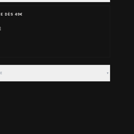
E DÈS 49€
É
TE
▼