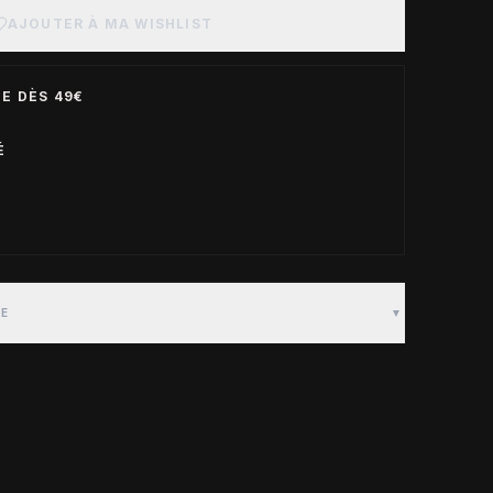
AJOUTER À MA WISHLIST
E DÈS 49€
É
TE
▼