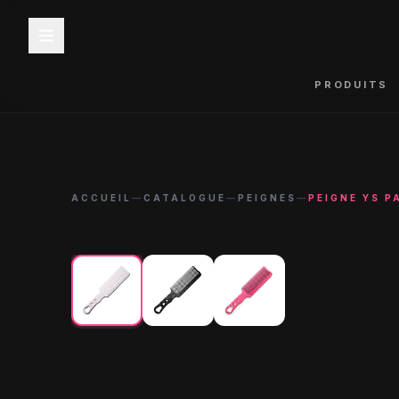
PRODUITS
ACCUEIL
—
CATALOGUE
—
PEIGNES
—
PEIGNE YS P