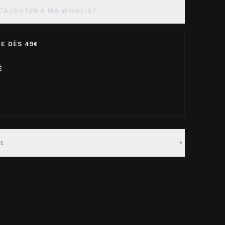
AJOUTER À MA WISHLIST
E DÈS 49€
É
TE
▼