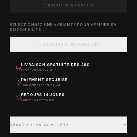
AJOUTER AU PANIER
SÉLECTIONNEZ UNE VARIANTE POUR VÉRIFIER SA
DISPONIBILITÉ.
AJOUTER À MA WISHLIST
LIVRAISON GRATUITE DÈS 49€
Expédition sous 24-48h
PAIEMENT SÉCURISÉ
Transactions chiffrées SSL
RETOURS 14 JOURS
Satisfait ou remboursé
DESCRIPTION COMPLÈTE
▼