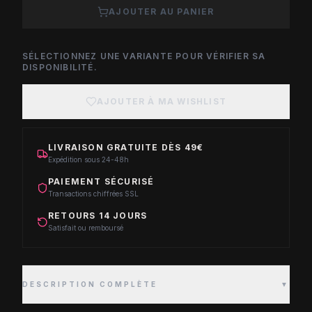
AJOUTER AU PANIER
SÉLECTIONNEZ UNE VARIANTE POUR VÉRIFIER SA
DISPONIBILITÉ.
AJOUTER À MA WISHLIST
LIVRAISON GRATUITE DÈS 49€
Expédition sous 24-48h
PAIEMENT SÉCURISÉ
Transactions chiffrées SSL
RETOURS 14 JOURS
Satisfait ou remboursé
DESCRIPTION COMPLÈTE
▼