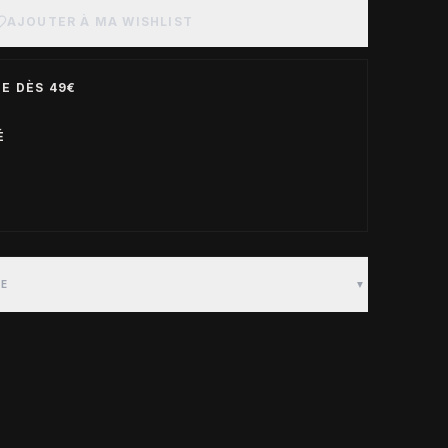
AJOUTER À MA WISHLIST
E DÈS 49€
É
TE
▼