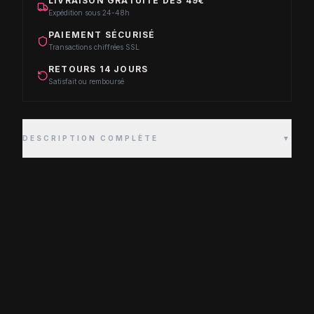
LIVRAISON GRATUITE DÈS 49€
Expédition sous 24-48h
PAIEMENT SÉCURISÉ
Transactions chiffrées SSL
RETOURS 14 JOURS
Satisfait ou remboursé
DESCRIPTION COMPLÈTE
▼