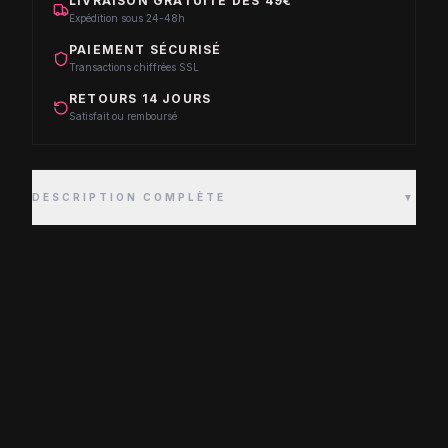
LIVRAISON GRATUITE DÈS 49€
Expédition sous 24-48h
PAIEMENT SÉCURISÉ
Transactions chiffrées SSL
RETOURS 14 JOURS
Satisfait ou remboursé
DESCRIPTION COMPLÈTE
▼