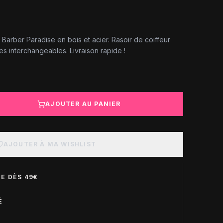
Barber Paradise en bois et acier. Rasoir de coiffeur
s interchangeables. Livraison rapide !
AJOUTER AU PANIER
AJOUTER À MA WISHLIST
E DÈS 49€
É