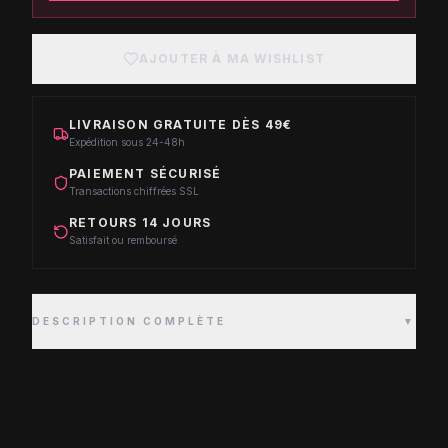
AJOUTER À MA WISHLIST
LIVRAISON GRATUITE DÈS 49€
Expédition sous 24-48h
PAIEMENT SÉCURISÉ
Transactions chiffrées SSL
RETOURS 14 JOURS
Satisfait ou remboursé
DESCRIPTION COMPLÈTE
▼