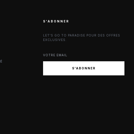
S'ABONNER
LET'S GO TO PARADISE POUR DES OFFRES
EXCLUSIVES.
TÉ
S'ABONNER