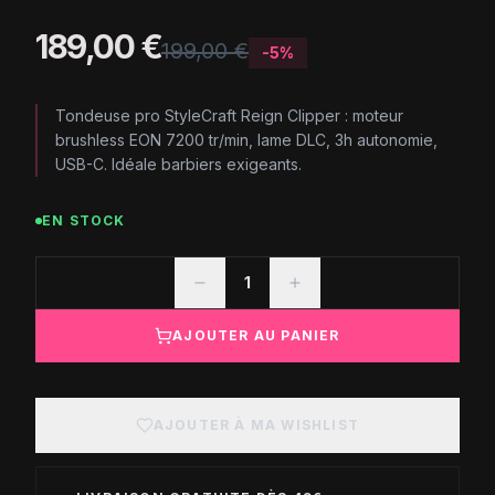
189,00 €
199,00 €
-
5
%
Tondeuse pro StyleCraft Reign Clipper : moteur
brushless EON 7200 tr/min, lame DLC, 3h autonomie,
USB-C. Idéale barbiers exigeants.
EN STOCK
1
AJOUTER AU PANIER
AJOUTER À MA WISHLIST