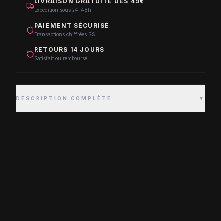
LIVRAISON GRATUITE DÈS 49€
Expédition sous 24-48h
PAIEMENT SÉCURISÉ
Transactions chiffrées SSL
RETOURS 14 JOURS
Satisfait ou remboursé
DESCRIPTION COMPLÈTE
▼