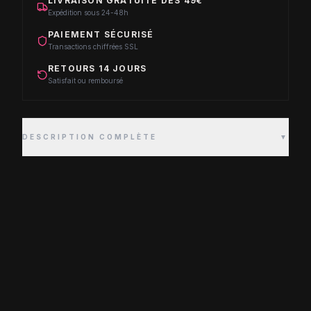
LIVRAISON GRATUITE DÈS 49€
Expédition sous 24-48h
PAIEMENT SÉCURISÉ
Transactions chiffrées SSL
RETOURS 14 JOURS
Satisfait ou remboursé
DESCRIPTION COMPLÈTE
▼