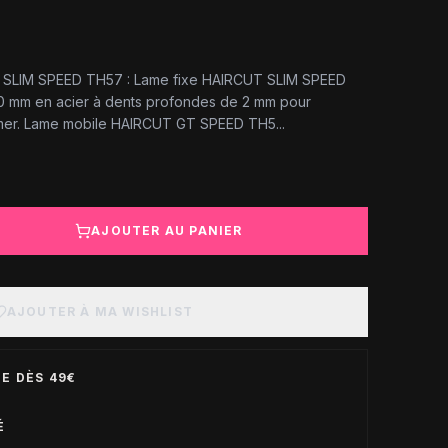
SLIM SPEED TH57 : Lame fixe HAIRCUT SLIM SPEED
 mm en acier à dents profondes de 2 mm pour
immer. Lame mobile HAIRCUT GT SPEED TH5...
AJOUTER AU PANIER
AJOUTER À MA WISHLIST
E DÈS 49€
É