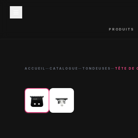
PRODUITS
ACCUEIL
—
CATALOGUE
—
TONDEUSES
—
TÊTE DE 