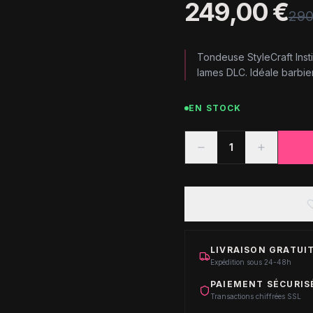
249,00 €
290
Tondeuse StyleCraft Insti
lames DLC. Idéale barbier
EN STOCK
1
LIVRAISON GRATUIT
Expédition sous 24-48h
PAIEMENT SÉCURIS
Transactions chiffrées SSL