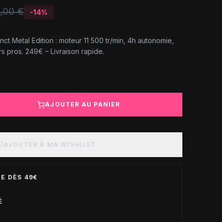
,00 €
-
14
%
nct Metal Edition : moteur 11 500 tr/min, 4h autonomie,
s pros. 249€ – Livraison rapide.
AJOUTER AU PANIER
AJOUTER À MA WISHLIST
E DÈS 49€
É