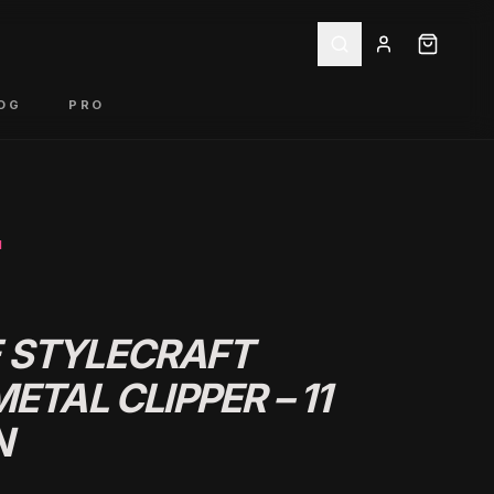
OG
PRO
N
 STYLECRAFT
ETAL CLIPPER – 11
N