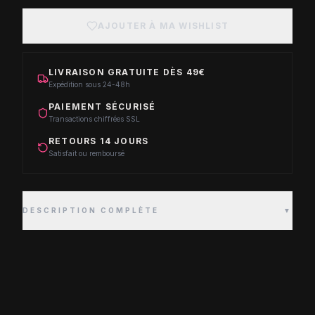
AJOUTER À MA WISHLIST
LIVRAISON GRATUITE DÈS 49€
Expédition sous 24-48h
PAIEMENT SÉCURISÉ
Transactions chiffrées SSL
RETOURS 14 JOURS
Satisfait ou remboursé
DESCRIPTION COMPLÈTE
▼