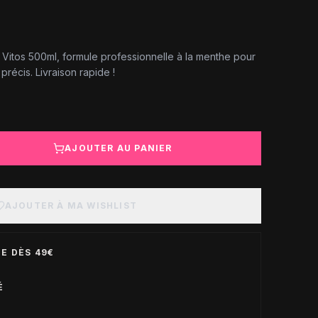
 Vitos 500ml, formule professionnelle à la menthe pour
précis. Livraison rapide !
AJOUTER AU PANIER
AJOUTER À MA WISHLIST
E DÈS 49€
É