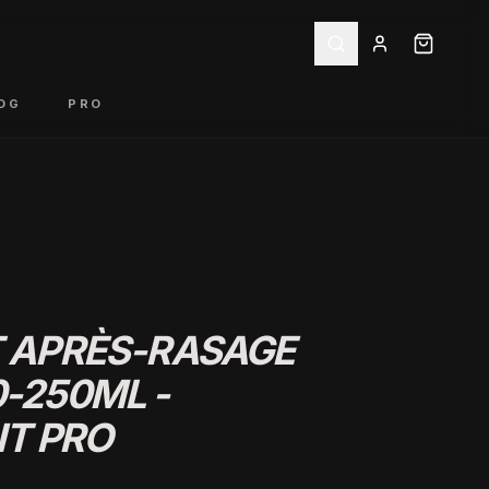
OG
PRO
T APRÈS-RASAGE
0-250ML -
T PRO