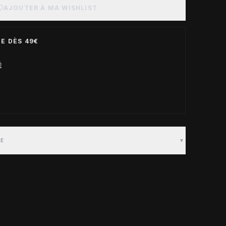
AJOUTER À MA WISHLIST
E DÈS 49€
É
TE
▼